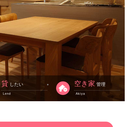
貸
空き家
したい
管理
Lend
Akiya