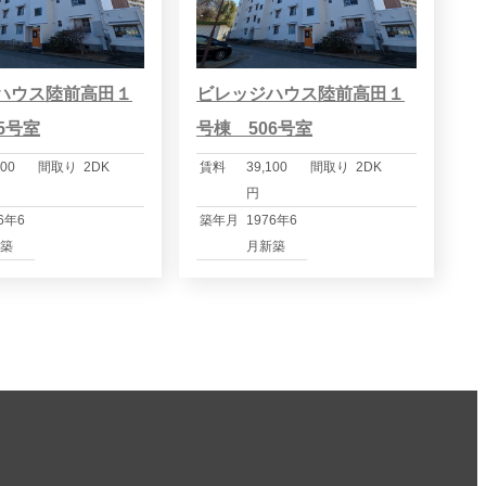
ハウス陸前高田１
ビレッジハウス陸前高田１
5号室
号棟 506号室
100
間取り
2DK
賃料
39,100
間取り
2DK
円
6年6
築年月
1976年6
築
月新築