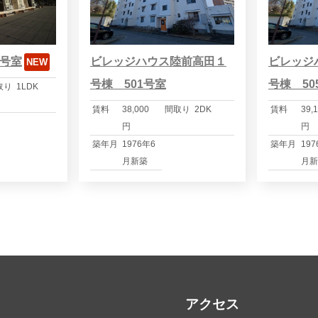
1号室
ビレッジハウス陸前高田１
ビレッジ
NEW
号棟 501号室
号棟 50
取り
1LDK
賃料
38,000
間取り
2DK
賃料
39,
円
円
築年月
1976年6
築年月
197
月新築
月新
アクセス