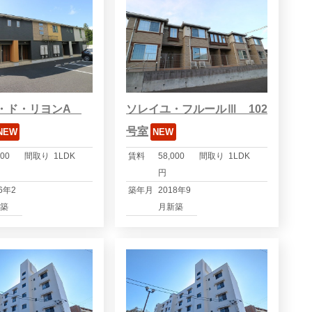
・ド・リヨンA
ソレイユ・フルールⅢ 102
号室
NEW
NEW
500
間取り
1LDK
賃料
58,000
間取り
1LDK
円
6年2
築年月
2018年9
築
月新築