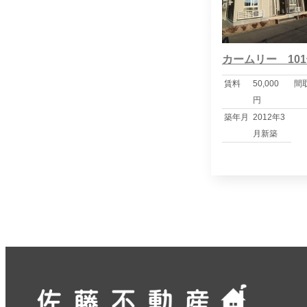
カームリー 10
賃料
50,000
間
円
築年月
2012年3
月新築