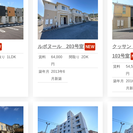
ルボヌール 203号室
クッサン
W
NEW
103号室
取り
1LDK
賃料
64,000
間取り
2DK
円
賃料
54,
築年月
2013年6
円
月新築
築年月
201
月新