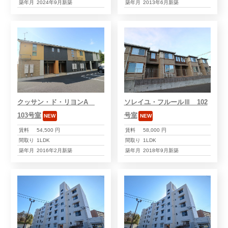
築年月
2024年9月新築
築年月
2013年6月新築
クッサン・ド・リヨンA
ソレイユ・フルールⅢ 102
103号室
号室
NEW
NEW
賃料
54,500 円
賃料
58,000 円
間取り
1LDK
間取り
1LDK
築年月
2016年2月新築
築年月
2018年9月新築