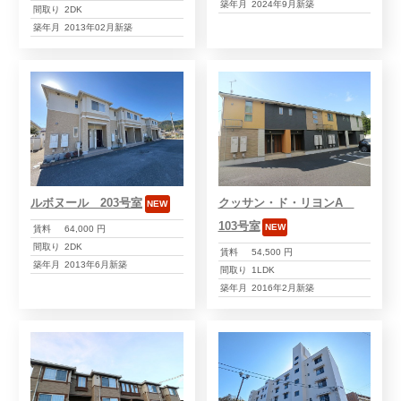
築年月
2024年9月新築
間取り
2DK
築年月
2013年02月新築
ルボヌール 203号室
クッサン・ド・リヨンA
NEW
103号室
NEW
賃料
64,000 円
間取り
2DK
賃料
54,500 円
築年月
2013年6月新築
間取り
1LDK
築年月
2016年2月新築