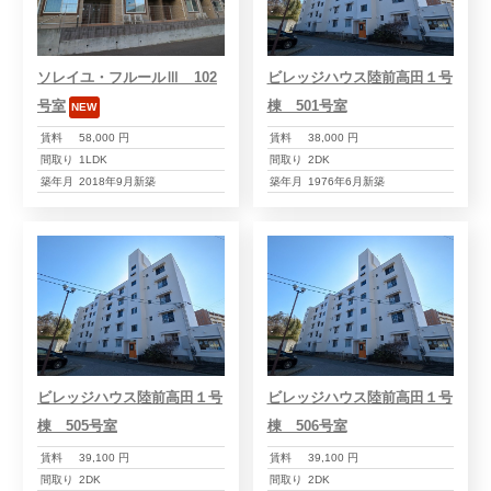
ソレイユ・フルールⅢ 102
ビレッジハウス陸前高田１号
号室
棟 501号室
NEW
賃料
58,000 円
賃料
38,000 円
間取り
1LDK
間取り
2DK
築年月
2018年9月新築
築年月
1976年6月新築
ビレッジハウス陸前高田１号
ビレッジハウス陸前高田１号
棟 505号室
棟 506号室
賃料
39,100 円
賃料
39,100 円
間取り
2DK
間取り
2DK