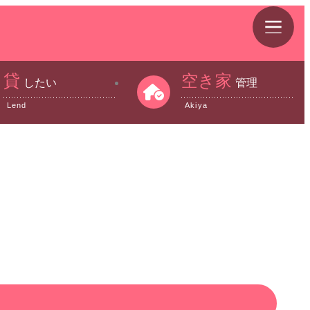
貸
空き家
したい
管理
Lend
Akiya