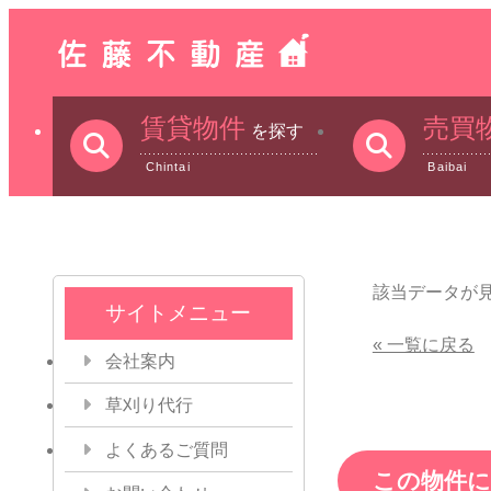
賃貸物件
売買
を探す
Chintai
Baibai
該当データが
サイトメニュー
« 一覧に戻る
会社案内
草刈り代行
よくあるご質問
この物件