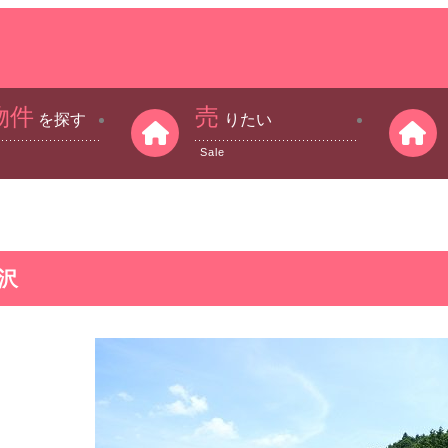
物件
売
を探す
りたい
Sale
沢