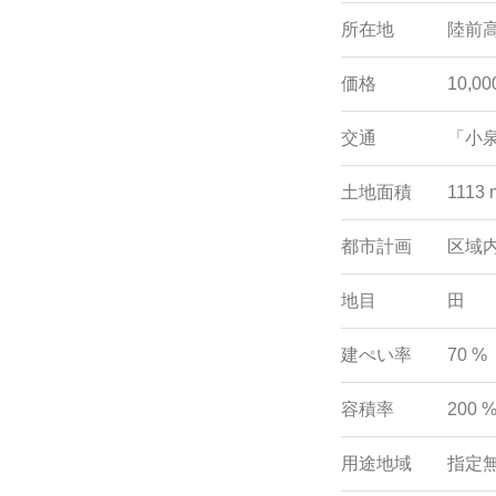
所在地
陸前
価格
10,00
交通
「小
土地面積
1113 
都市計画
区域
地目
田
建ぺい率
70 %
容積率
200 
用途地域
指定