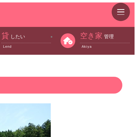
貸
空き家
したい
管理
Lend
Akiya