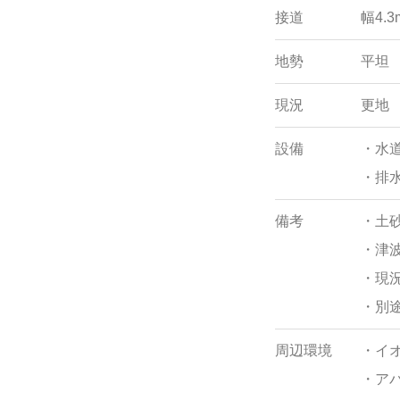
接道
幅4.
地勢
平坦
現況
更地
設備
・水
・排
備考
・土
・津
・現
・別
周辺環境
・イオ
・アバ