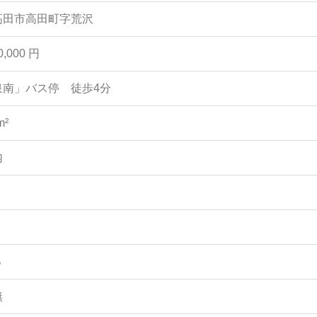
高田市高田町字荒沢
0,000 円
泉南」バス停 徒歩4分
m²
内
%
無