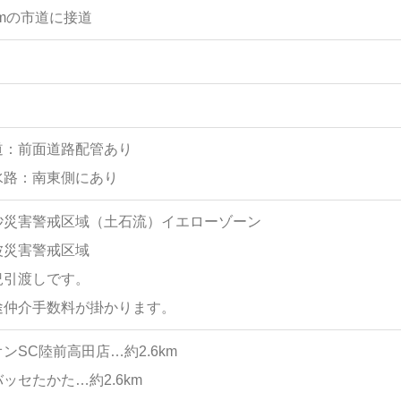
3mの市道に接道
道：前面道路配管あり
水路：南東側にあり
砂災害警戒区域（土石流）イエローゾーン
波災害警戒区域
況引渡しです。
途仲介手数料が掛かります。
ンSC陸前高田店…約2.6km
ッセたかた…約2.6km