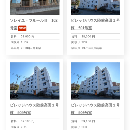
ソレイユ・フルールⅢ 102
ビレッジハウス陸前高田１号
号室
棟 501号室
NEW
賃料
58,000 円
賃料
38,000 円
間取り
1LDK
間取り
2DK
築年月
2018年9月新築
築年月
1976年6月新築
ビレッジハウス陸前高田１号
ビレッジハウス陸前高田１号
棟 505号室
棟 506号室
賃料
39,100 円
賃料
39,100 円
間取り
2DK
間取り
2DK