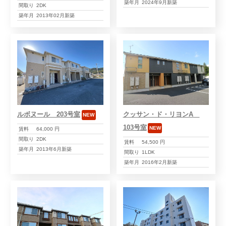
築年月
2024年9月新築
間取り
2DK
築年月
2013年02月新築
ルボヌール 203号室
クッサン・ド・リヨンA
NEW
103号室
NEW
賃料
64,000 円
間取り
2DK
賃料
54,500 円
築年月
2013年6月新築
間取り
1LDK
築年月
2016年2月新築